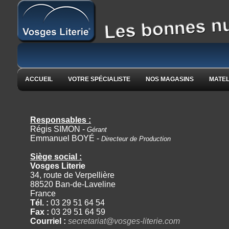
Votre spécialiste du couchage depuis 1990
ACCUEIL
VOTRE SPÉCIALISTE
NOS MAGASINS
MATE
Responsables :
Régis SIMON -
Gérant
Emmanuel BOYÉ -
Directeur de Production
Siège social :
Vosges Literie
34, route de Verpellière
88520 Ban-de-Laveline
France
Tél. :
03 29 51 64 54
Fax :
03 29 51 64 59
Courriel :
secretariat@vosges-literie.com