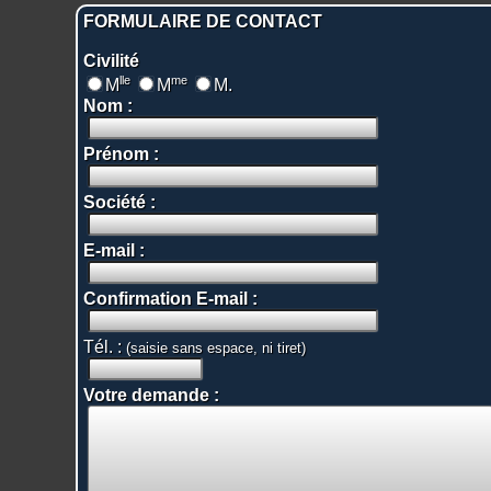
FORMULAIRE DE CONTACT
Civilité
lle
me
M
M
M.
Nom :
Prénom :
Société :
E-mail :
Confirmation E-mail :
Tél. :
(saisie sans espace, ni tiret)
Votre demande :